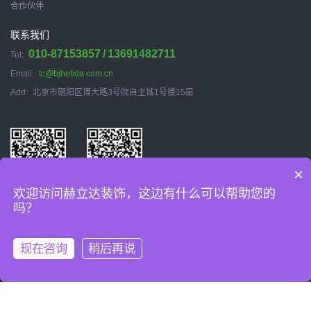
合作伙伴
联系我们
010-87153857
13691482711
Tel:
Email:
tc@bjhelida.com.cn
Add:
北京市朝阳区博大路3号院自主城1号楼15层
×
欢迎访问赫立达装饰，这边有什么可以帮助您的
关注公众号
关注微信号
吗？
© 2026 北京赫立达建筑装饰工程有限公司
京ICP备17071246号-1
现在咨询
稍后再说
网站开发
:
超越无限